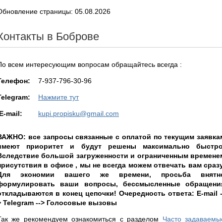
Обновление страницы: 05.08.2026
Контакты в Боброве
По всем интересующим вопросам обращайтесь всегда :
Teлефон:
7-937-796-30-96
Telegram:
Нажмите тут
E-mail:
kupi.propisku@gmail.com
ВАЖНО: все запросы связанные с оплатой по текущим заявка
имеют приоритет и будут решены максимально быстро
Вследствие большой загруженности и ограниченным времене
присутствия в офисе , мы не всегда можем отвечать вам сразу
Для экономии вашего же времени, просьба внятн
формулировать ваши вопросы, бессмысленные обращени
откладываются в конец цепочки! Очередность ответа: E-mail -
> Telegram --> Голосовые вызовы
Так же рекомендуем ознакомиться с разделом
Часто задаваемы